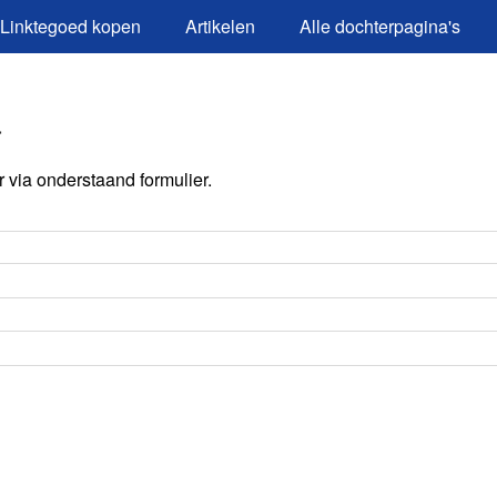
Linktegoed kopen
Artikelen
Alle dochterpagina's
a
via onderstaand formulier.